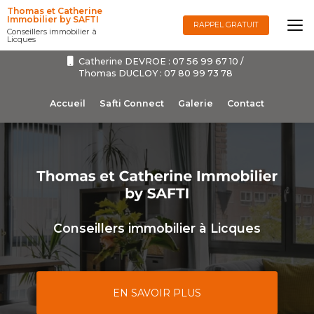
Aller
Thomas et Catherine
au
Immobilier by SAFTI
RAPPEL GRATUIT
Conseillers immobilier à
contenu
Licques
principal
Catherine DEVROE :
07 56 99 67 10
/
Thomas DUCLOY :
07 80 99 73 78
Navigation secondaire
Accueil
Safti Connect
Galerie
Contact
Conseillers immobilier à Licques
EN SAVOIR PLUS