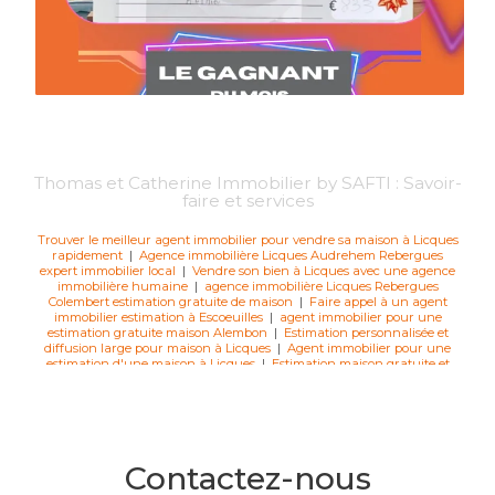
Thomas et Catherine Immobilier by SAFTI : Savoir-
faire et services
Trouver le meilleur agent immobilier pour vendre sa maison à Licques
rapidement
|
Agence immobilière Licques Audrehem Rebergues
expert immobilier local
|
Vendre son bien à Licques avec une agence
immobilière humaine
|
agence immobilière Licques Rebergues
Colembert estimation gratuite de maison
|
Faire appel à un agent
immobilier estimation à Escoeuilles
|
agent immobilier pour une
estimation gratuite maison Alembon
|
Estimation personnalisée et
diffusion large pour maison à Licques
|
Agent immobilier pour une
estimation d'une maison à Licques
|
Estimation maison gratuite et
rendez-vous vendeur immobilier à Alquines
|
prendre rendez-vous
avec un agent immobilier pour vendre à Licques
|
Conseiller
immobilier un avis de valeur d'un bien à vendre ou à louer à Licques
|
Agence immobilière pour estimation maison à Licques
|
meilleure
agence immobilière pour vendre vite une maison à Licques
|
combien
je peux vendre ma maison à Escoeuilles cette année
|
Agent
Contactez-nous
immobilier pour une estimation d'un bien à Alembon
|
Agence
immobilière pour une estimation à licques
|
Trouver une agence