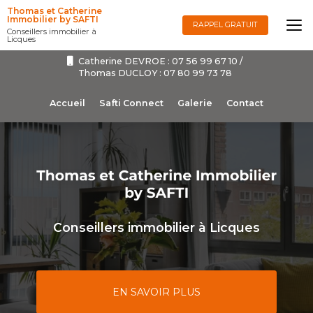
Aller
Thomas et Catherine
au
Immobilier by SAFTI
RAPPEL GRATUIT
Conseillers immobilier à
contenu
Licques
principal
Catherine DEVROE :
07 56 99 67 10
/
Thomas DUCLOY :
07 80 99 73 78
Navigation secondaire
Accueil
Safti Connect
Galerie
Contact
Conseillers immobilier à Licques
EN SAVOIR PLUS