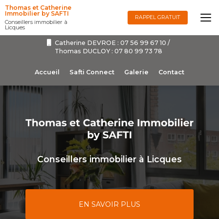
Aller
Thomas et Catherine
au
Immobilier by SAFTI
RAPPEL GRATUIT
Conseillers immobilier à
contenu
Licques
principal
Catherine DEVROE :
07 56 99 67 10
/
Thomas DUCLOY :
07 80 99 73 78
Navigation secondaire
Accueil
Safti Connect
Galerie
Contact
Conseillers immobilier à Licques
EN SAVOIR PLUS