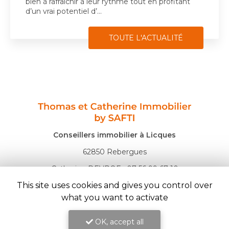
bien à rafraîchir à leur rythme tout en profitant
d’un vrai potentiel d’…
TOUTE L'ACTUALITÉ
Conseillers immobilier à Licques
62850 Rebergues
Catherine DEVROE :
07 56 99 67 10
Thomas DUCLOY :
07 80 99 73 78
This site uses cookies and gives you control over
Lundi au samedi :
what you want to activate
8h - 19h30
OK, accept all
Suivez nous sur les réseaux sociaux :