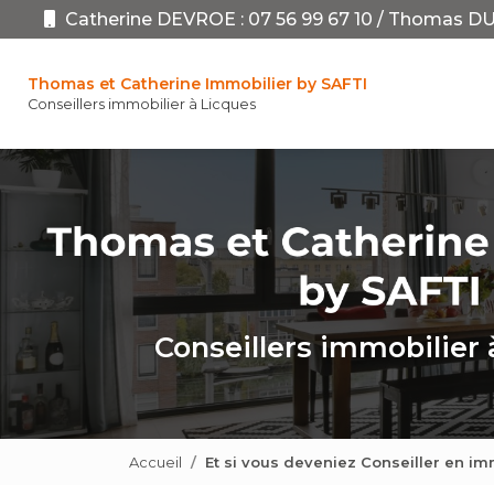
Aller
Catherine DEVROE :
07 56 99 67 10
/
Thomas DU
au
Navigation pr
contenu
principal
Thomas et Catherine Immobilier by SAFTI
Conseillers immobilier à Licques
Conseillers immobilier 
Accueil
Et si vous deveniez Conseiller en im