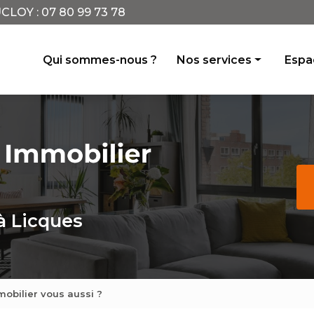
CLOY :
07 80 99 73 78
incipale
Qui sommes-nous ?
Nos services
Espac
Achat vente
Location
Conseil
Avis de valeur
Gestion locative
à Licques
mobilier vous aussi ?