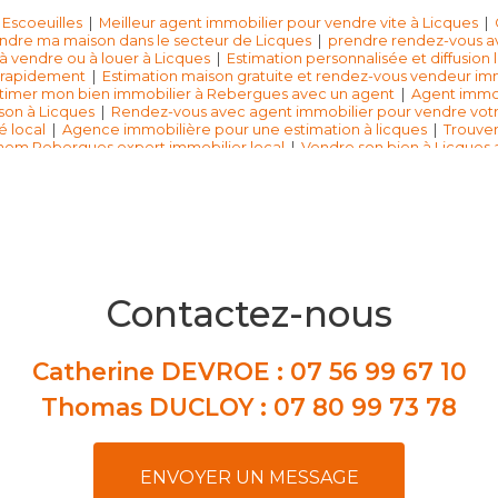
 Escoeuilles
|
Meilleur agent immobilier pour vendre vite à Licques
|
ndre ma maison dans le secteur de Licques
|
prendre rendez-vous av
 à vendre ou à louer à Licques
|
Estimation personnalisée et diffusion
s rapidement
|
Estimation maison gratuite et rendez-vous vendeur imm
stimer mon bien immobilier à Rebergues avec un agent
|
Agent immob
son à Licques
|
Rendez-vous avec agent immobilier pour vendre vot
 local
|
Agence immobilière pour une estimation à licques
|
Trouver
hem Rebergues expert immobilier local
|
Vendre son bien à Licques
e année
|
agent immobilier pour une estimation gratuite maison Ale
imation gratuite de maison
|
Agence immobilière pour estimation ma
Contactez-nous
Catherine DEVROE :
07 56 99 67 10
Thomas DUCLOY :
07 80 99 73 78
ENVOYER UN MESSAGE