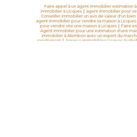
Faire appel à un agent immobilier estimation à
immobilier à Licques
|
agent immobilier pour ve
Conseiller immobilier un avis de valeur d'un bien
agent immobilier pour vendre sa maison à Licque
pour vendre vite une maison à Licques
|
Faire e
Agent immobilier pour une estimation d'une mai
immobilier à Alembon avec un expert du marché
rapidement
|
Agence immobilière Licques Audre
je peux vendre ma maison à Escoeuilles cett
Colembert est