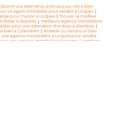
Obtenir une estimation précise pour votre bien
ec un agent immobilier pour vendre à Licques
|
 large pour maison à Licques
|
Trouver le meilleur
obilier à Alquines
|
meilleure agence immobilière
ilier pour une estimation d'un bien à Alembon
|
re bien à Colembert
|
Acheter ou vendre un bien
 une agence immobilière à Licques pour vendre
 avec une agence immobilière humaine
|
combien
mbon
|
agence immobilière Licques Rebergues
ison à Licques