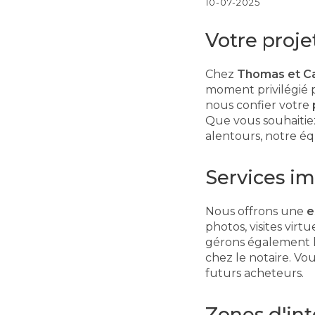
10-07-2025
Votre proje
Chez
Thomas et Ca
moment privilégié 
nous confier votre
Que vous souhaiti
alentours, notre équ
Services im
Nous offrons une
e
photos, visites virt
gérons également l
chez le notaire. V
futurs acheteurs.
Zones d'in