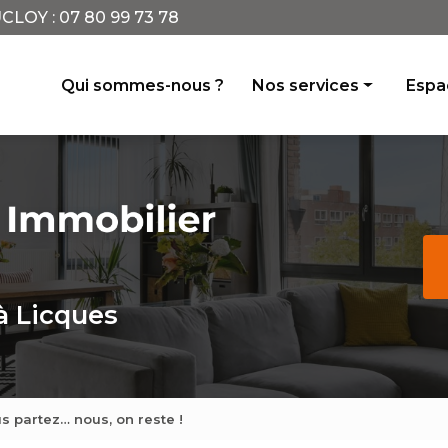
CLOY :
07 80 99 73 78
incipale
Qui sommes-nous ?
Nos services
Espac
Achat vente
Location
Conseil
Avis de valeur
Gestion locative
à Licques
s partez… nous, on reste !