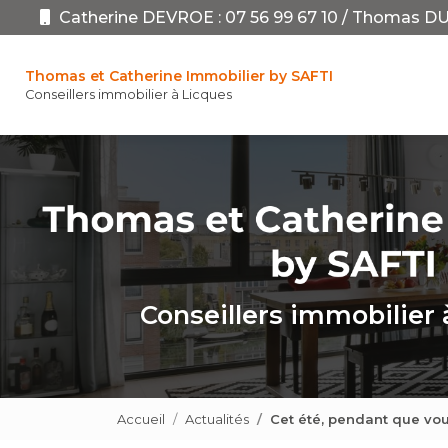
Aller
Catherine DEVROE :
07 56 99 67 10
/
Thomas DU
au
Navigation pr
contenu
principal
Thomas et Catherine Immobilier by SAFTI
Conseillers immobilier à Licques
Conseillers immobilier 
Accueil
Actualités
Cet été, pendant que vou