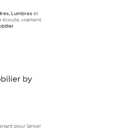
dres, Lumbres
et
e écoute, vraiment.
bilier
.
ilier by
enant pour lancer