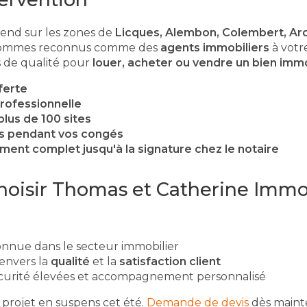
tend sur les zones de
Licques, Alembon, Colembert, Ar
sommes reconnus comme des
agents immobiliers
à votr
s de qualité pour
louer, acheter ou vendre un bien immo
ferte
professionnelle
plus de 100 sites
es pendant vos congés
nt complet jusqu'à la signature chez le notaire
hoisir Thomas et Catherine Immob
onnue dans le secteur immobilier
nvers la
qualité
et la
satisfaction client
curité élevées et accompagnement personnalisé
e projet en suspens cet été.
Demande de devis
dès maint