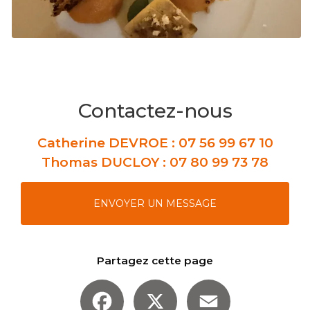
Contactez-nous
Catherine DEVROE :
07 56 99 67 10
Thomas DUCLOY :
07 80 99 73 78
ENVOYER UN MESSAGE
Partagez cette page
Facebook
X
Email