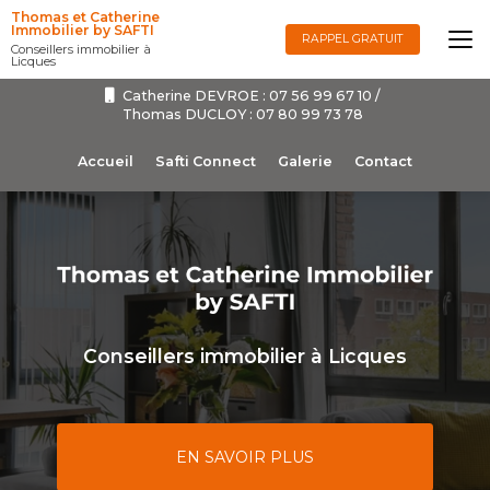
Aller
Thomas et Catherine
au
Immobilier by SAFTI
RAPPEL GRATUIT
Conseillers immobilier à
contenu
Licques
principal
Catherine DEVROE :
07 56 99 67 10
/
Thomas DUCLOY :
07 80 99 73 78
Navigation secondaire
Accueil
Safti Connect
Galerie
Contact
Conseillers immobilier à Licques
EN SAVOIR PLUS