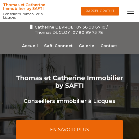
Aller
Thomas et Catherine
au
Immobilier by SAFTI
RAPPEL GRATUIT
Conseillers immobilier à
contenu
Licques
principal
Catherine DEVROE :
07 56 99 67 10
/
Thomas DUCLOY :
07 80 99 73 78
Navigation secondaire
Accueil
Safti Connect
Galerie
Contact
Conseillers immobilier à Licques
EN SAVOIR PLUS