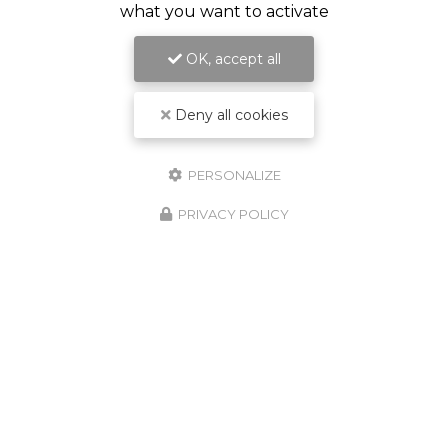
what you want to activate
OK, accept all
Deny all cookies
Conseillers immobilier à Licques
62850 Rebergues
PERSONALIZE
Catherine DEVROE :
07 56 99 67 10
Thomas DUCLOY :
07 80 99 73 78
PRIVACY POLICY
Lundi au samedi :
8h - 19h30
Suivez nous sur les réseaux sociaux :