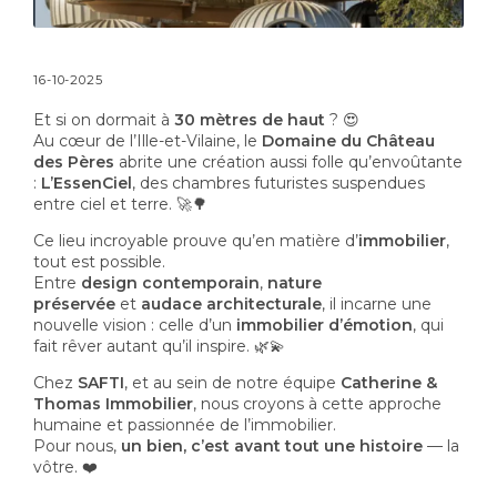
16-10-2025
Et si on dormait à
30 mètres de haut
? 😍
Au cœur de l’Ille-et-Vilaine, le
Domaine du Château
des Pères
abrite une création aussi folle qu’envoûtante
:
L’EssenCiel
, des chambres futuristes suspendues
entre ciel et terre. 🚀🌳
Ce lieu incroyable prouve qu’en matière d’
immobilier
,
tout est possible.
Entre
design contemporain
,
nature
préservée
et
audace architecturale
, il incarne une
nouvelle vision : celle d’un
immobilier d’émotion
, qui
fait rêver autant qu’il inspire. 🌿💫
Chez
SAFTI
, et au sein de notre équipe
Catherine &
Thomas Immobilier
, nous croyons à cette approche
humaine et passionnée de l’immobilier.
Pour nous,
un bien, c’est avant tout une histoire
— la
vôtre. ❤️