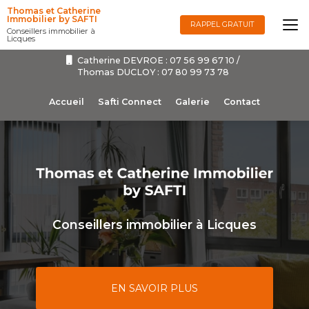
Aller
Thomas et Catherine
au
Immobilier by SAFTI
RAPPEL GRATUIT
Conseillers immobilier à
contenu
Licques
principal
Catherine DEVROE :
07 56 99 67 10
/
Thomas DUCLOY :
07 80 99 73 78
Navigation secondaire
Accueil
Safti Connect
Galerie
Contact
Conseillers immobilier à Licques
EN SAVOIR PLUS