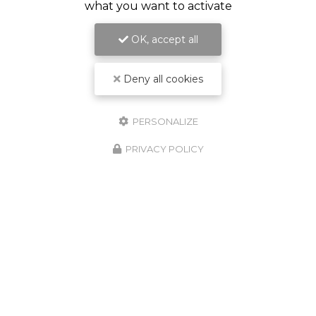
what you want to activate
OK, accept all
Deny all cookies
Conseillers immobilier à Licques
62850 Rebergues
PERSONALIZE
Catherine DEVROE :
07 56 99 67 10
Thomas DUCLOY :
07 80 99 73 78
PRIVACY POLICY
Lundi au samedi :
8h - 19h30
Suivez nous sur les réseaux sociaux :