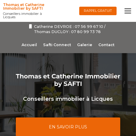
Aller
Thomas et Catherine
au
Immobilier by SAFTI
RAPPEL GRATUIT
Conseillers immobilier à
contenu
Licques
principal
Catherine DEVROE :
07 56 99 67 10
/
Thomas DUCLOY :
07 80 99 73 78
Navigation secondaire
Accueil
Safti Connect
Galerie
Contact
Conseillers immobilier à Licques
EN SAVOIR PLUS