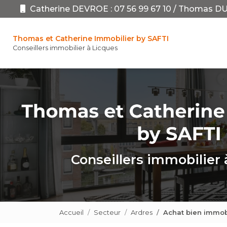
Aller
Catherine DEVROE :
07 56 99 67 10
/
Thomas DU
au
Navigation pr
contenu
principal
Thomas et Catherine Immobilier by SAFTI
Conseillers immobilier à Licques
Conseillers immobilier 
Accueil
Secteur
Ardres
Achat bien immob