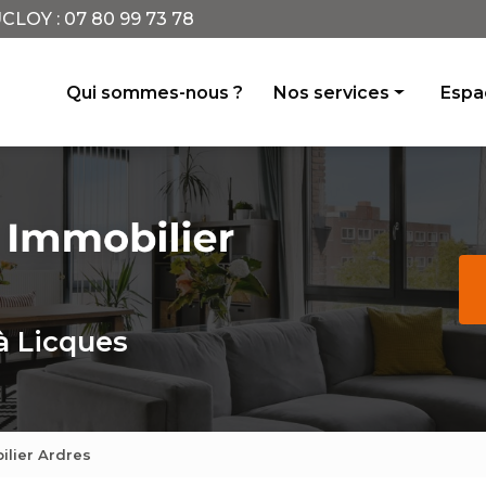
CLOY :
07 80 99 73 78
incipale
Qui sommes-nous ?
Nos services
Espac
Achat vente
Location
Conseil
Avis de valeur
Gestion locative
à Licques
ilier Ardres