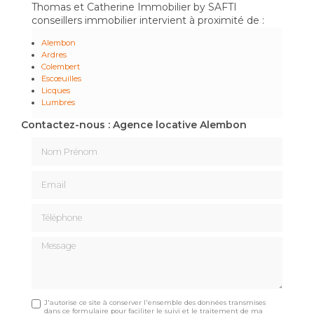
Thomas et Catherine Immobilier by SAFTI
conseillers immobilier intervient à proximité de :
Alembon
Ardres
Colembert
Escœuilles
Licques
Lumbres
Contactez-nous : Agence locative Alembon
Nom Prénom
Email
Téléphone
Message
J'autorise ce site à conserver l'ensemble des données transmises
dans ce formulaire pour faciliter le suivi et le traitement de ma