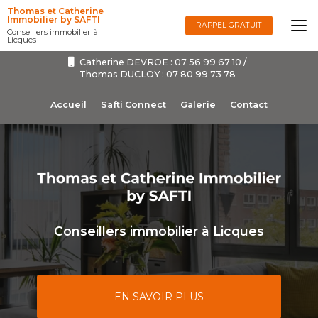
Aller
Thomas et Catherine
au
Immobilier by SAFTI
RAPPEL GRATUIT
Conseillers immobilier à
contenu
Licques
principal
Catherine DEVROE :
07 56 99 67 10
/
Thomas DUCLOY :
07 80 99 73 78
Navigation secondaire
Accueil
Safti Connect
Galerie
Contact
Conseillers immobilier à Licques
EN SAVOIR PLUS