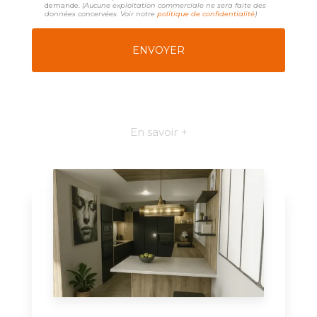
demande.
(Aucune exploitation commerciale ne sera faite des
données concervées. Voir notre
politique de confidentialité
)
En savoir +