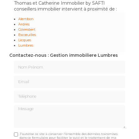
Thomas et Catherine Immobilier by SAFTI
conseillers immobilier intervient à proximité de :
Alembon
Ardres
Colembert
Escœuilles
Licques
Lumbres
Contactez-nous : Gestion immobiliere Lumbres
Nom Prénom
Email
Téléphone
Message
J'autorise ce site à conserver l'ensemble des données transmises
dans ce formulaire pour faciliter le suivi et le traitement de ma