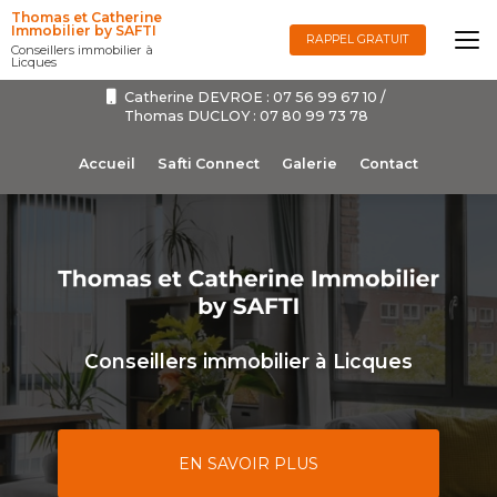
Aller
Thomas et Catherine
au
Immobilier by SAFTI
RAPPEL GRATUIT
Conseillers immobilier à
contenu
Licques
principal
Catherine DEVROE :
07 56 99 67 10
/
Thomas DUCLOY :
07 80 99 73 78
Navigation secondaire
Accueil
Safti Connect
Galerie
Contact
Conseillers immobilier à Licques
EN SAVOIR PLUS