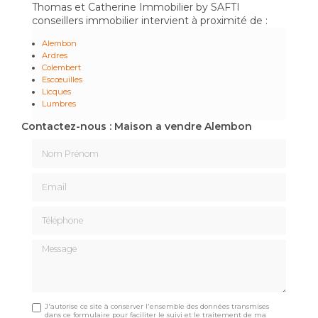
Thomas et Catherine Immobilier by SAFTI
conseillers immobilier intervient à proximité de :
Alembon
Ardres
Colembert
Escœuilles
Licques
Lumbres
Contactez-nous : Maison a vendre Alembon
Nom Prénom
Email
Téléphone
Message
J'autorise ce site à conserver l'ensemble des données transmises
dans ce formulaire pour faciliter le suivi et le traitement de ma