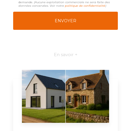
demande.
(Aucune exploitation commerciale ne sera faite des
données concervées. Voir notre
politique de confidentialité
)
En savoir +