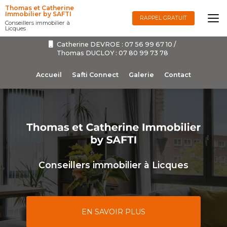
Aller
Thomas et Catherine
au
Immobilier by SAFTI
RAPPEL GRATUIT
Conseillers immobilier à
contenu
Licques
principal
Catherine DEVROE :
07 56 99 67 10
/
Thomas DUCLOY :
07 80 99 73 78
Navigation secondaire
Accueil
Safti Connect
Galerie
Contact
Conseillers immobilier à Licques
EN SAVOIR PLUS