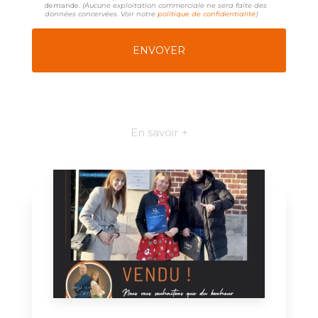
demande.
(Aucune exploitation commerciale ne sera faite des
données concervées. Voir notre
politique de confidentialité
)
En savoir +