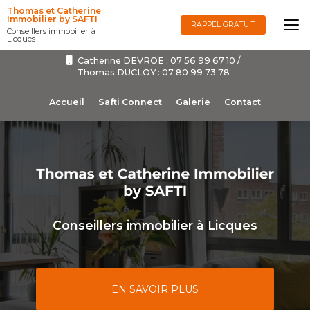
Aller
Thomas et Catherine
au
Immobilier by SAFTI
RAPPEL GRATUIT
Conseillers immobilier à
contenu
Licques
principal
Catherine DEVROE :
07 56 99 67 10
/
Thomas DUCLOY :
07 80 99 73 78
Navigation secondaire
Accueil
Safti Connect
Galerie
Contact
Conseillers immobilier à Licques
EN SAVOIR PLUS