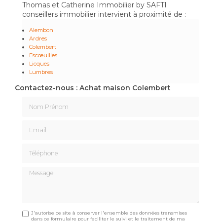
Thomas et Catherine Immobilier by SAFTI
conseillers immobilier intervient à proximité de :
Alembon
Ardres
Colembert
Escœuilles
Licques
Lumbres
Contactez-nous : Achat maison Colembert
Nom Prénom
Email
Téléphone
Message
J'autorise ce site à conserver l'ensemble des données transmises
dans ce formulaire pour faciliter le suivi et le traitement de ma