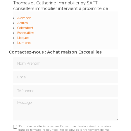
Thomas et Catherine Immobilier by SAFTI
conseillers immobilier intervient à proximité de :
Alembon
Ardres
Colembert
Escœuilles
Licques
Lumbres
Contactez-nous : Achat maison Escœuilles
Nom Prénom
Email
Téléphone
Message
J'autorise ce site à conserver l'ensemble des données transmises
dans ce formulaire pour faciliter le suivi et le traitement de ma