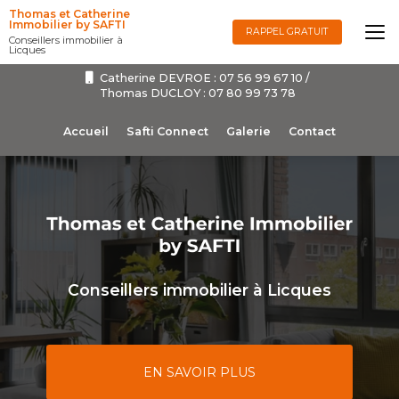
Aller
Thomas et Catherine
au
Immobilier by SAFTI
RAPPEL GRATUIT
Conseillers immobilier à
contenu
Licques
principal
Catherine DEVROE :
07 56 99 67 10
/
Thomas DUCLOY :
07 80 99 73 78
Navigation secondaire
Accueil
Safti Connect
Galerie
Contact
Conseillers immobilier à Licques
EN SAVOIR PLUS