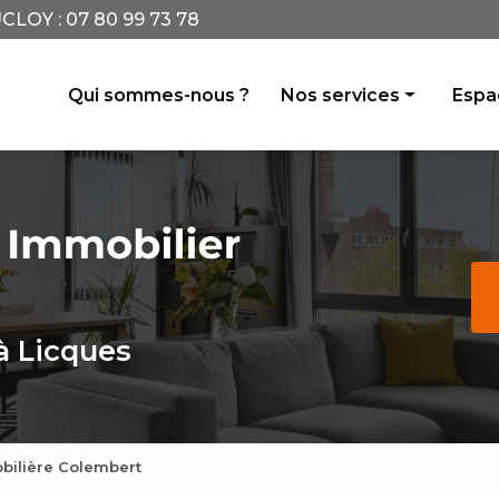
CLOY :
07 80 99 73 78
incipale
Qui sommes-nous ?
Nos services
Espac
Achat vente
Location
Conseil
Avis de valeur
Gestion locative
à Licques
ilière Colembert