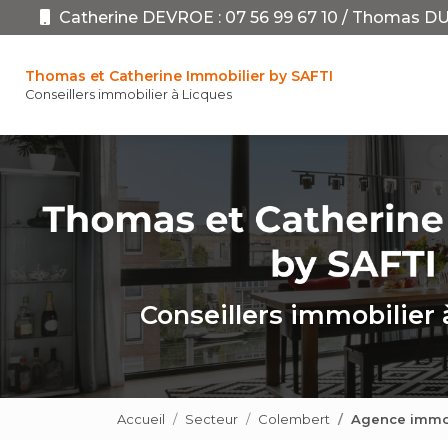
Aller
Catherine DEVROE :
07 56 99 67 10
/
Thomas DU
au
Navigation pr
contenu
principal
Thomas et Catherine Immobilier by SAFTI
Conseillers immobilier à Licques
Conseillers immobilier 
Accueil
Secteur
Colembert
Agence immob