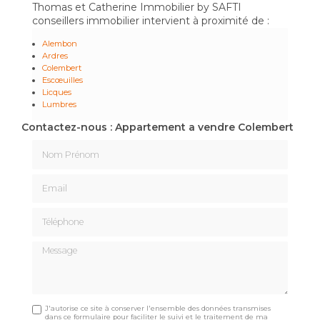
Thomas et Catherine Immobilier by SAFTI
conseillers immobilier intervient à proximité de :
Alembon
Ardres
Colembert
Escœuilles
Licques
Lumbres
Contactez-nous : Appartement a vendre Colembert
Nom Prénom
Email
Téléphone
Message
J'autorise ce site à conserver l'ensemble des données transmises
dans ce formulaire pour faciliter le suivi et le traitement de ma