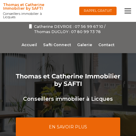
Aller
Thomas et Catherine
au
Immobilier by SAFTI
RAPPEL GRATUIT
Conseillers immobilier à
contenu
Licques
principal
Catherine DEVROE :
07 56 99 67 10
/
Thomas DUCLOY :
07 80 99 73 78
Navigation secondaire
Accueil
Safti Connect
Galerie
Contact
Conseillers immobilier à Licques
EN SAVOIR PLUS