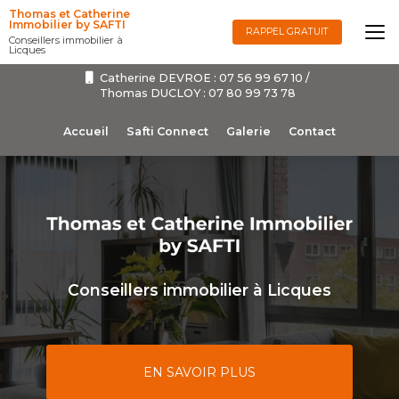
Aller
Thomas et Catherine
au
Immobilier by SAFTI
RAPPEL GRATUIT
Conseillers immobilier à
contenu
Licques
principal
Catherine DEVROE :
07 56 99 67 10
/
Thomas DUCLOY :
07 80 99 73 78
Navigation secondaire
Accueil
Safti Connect
Galerie
Contact
Conseillers immobilier à Licques
EN SAVOIR PLUS