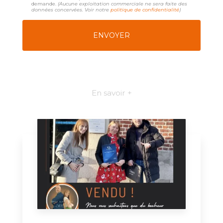
demande.
(Aucune exploitation commerciale ne sera faite des
données concervées. Voir notre
politique de confidentialité
)
En savoir +