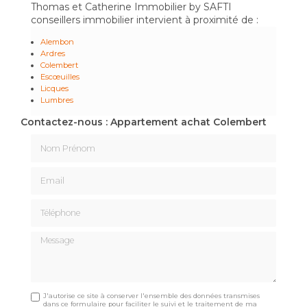
Thomas et Catherine Immobilier by SAFTI
conseillers immobilier intervient à proximité de :
Alembon
Ardres
Colembert
Escœuilles
Licques
Lumbres
Contactez-nous : Appartement achat Colembert
Nom Prénom
Email
Téléphone
Message
J'autorise ce site à conserver l'ensemble des données transmises
dans ce formulaire pour faciliter le suivi et le traitement de ma