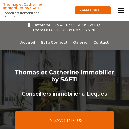
Aller
Thomas et Catherine
au
Immobilier by SAFTI
RAPPEL GRATUIT
Conseillers immobilier à
contenu
Licques
principal
Catherine DEVROE :
07 56 99 67 10
/
Thomas DUCLOY :
07 80 99 73 78
Navigation secondaire
Accueil
Safti Connect
Galerie
Contact
Conseillers immobilier à Licques
EN SAVOIR PLUS