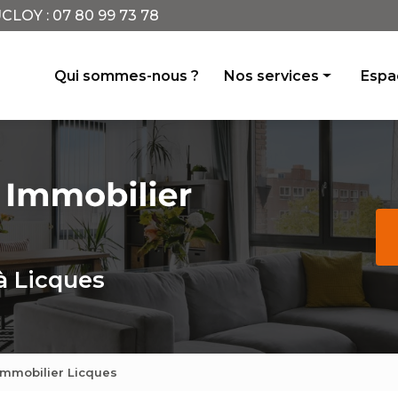
CLOY :
07 80 99 73 78
incipale
Qui sommes-nous ?
Nos services
Espac
Achat vente
Location
Conseil
Avis de valeur
Gestion locative
à Licques
immobilier Licques