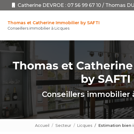
Aller
Catherine DEVROE :
07 56 99 67 10
/
Thomas DU
au
Navigation pr
contenu
principal
Thomas et Catherine Immobilier by SAFTI
Conseillers immobilier à Licques
Conseillers immobilier 
Accueil
Secteur
Licques
Estimation bien 