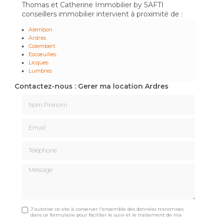
Thomas et Catherine Immobilier by SAFTI
conseillers immobilier intervient à proximité de :
Alembon
Ardres
Colembert
Escœuilles
Licques
Lumbres
Contactez-nous : Gerer ma location Ardres
Nom Prénom
Email
Téléphone
Message
J'autorise ce site à conserver l'ensemble des données transmises
dans ce formulaire pour faciliter le suivi et le traitement de ma