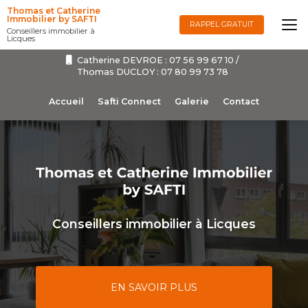
Aller
Thomas et Catherine
au
Immobilier by SAFTI
RAPPEL GRATUIT
Conseillers immobilier à
contenu
Licques
principal
Catherine DEVROE :
07 56 99 67 10
/
Thomas DUCLOY :
07 80 99 73 78
Navigation secondaire
Accueil
Safti Connect
Galerie
Contact
Conseillers immobilier à Licques
EN SAVOIR PLUS