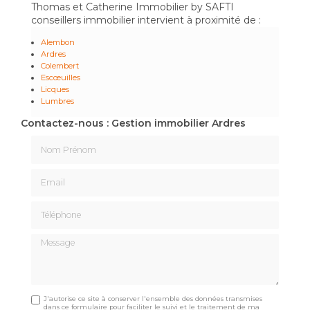
Thomas et Catherine Immobilier by SAFTI
conseillers immobilier intervient à proximité de :
Alembon
Ardres
Colembert
Escœuilles
Licques
Lumbres
Contactez-nous : Gestion immobilier Ardres
Nom Prénom
Email
Téléphone
Message
J'autorise ce site à conserver l'ensemble des données transmises
dans ce formulaire pour faciliter le suivi et le traitement de ma