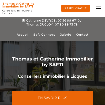
Aller
Thomas et Catherine
au
Immobilier by SAFTI
RAPPEL GRATUIT
Conseillers immobilier à
contenu
Licques
principal
Catherine DEVROE :
07 56 99 67 10
/
Thomas DUCLOY :
07 80 99 73 78
Navigation secondaire
Accueil
Safti Connect
Galerie
Contact
Conseillers immobilier à Licques
EN SAVOIR PLUS