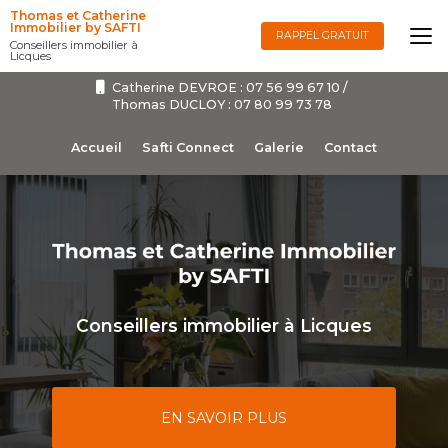
Aller
Thomas et Catherine
au
Immobilier by SAFTI
RAPPEL GRATUIT
Conseillers immobilier à
contenu
Licques
principal
Catherine DEVROE :
07 56 99 67 10
/
Thomas DUCLOY :
07 80 99 73 78
Navigation secondaire
Accueil
Safti Connect
Galerie
Contact
Conseillers immobilier à Licques
EN SAVOIR PLUS