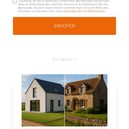
J'autorise ce site à conserver l'ensemble des données transmises
dans ce formulaire pour faciliter le suivi et le traitement de ma
demande.
(Aucune exploitation commerciale ne sera faite des
données concervées. Voir notre
politique de confidentialité
)
En savoir +