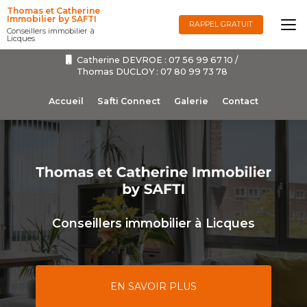
Aller
Thomas et Catherine
au
Immobilier by SAFTI
RAPPEL GRATUIT
Conseillers immobilier à
contenu
Licques
principal
Catherine DEVROE :
07 56 99 67 10
/
Thomas DUCLOY :
07 80 99 73 78
Navigation secondaire
Accueil
Safti Connect
Galerie
Contact
Conseillers immobilier à Licques
EN SAVOIR PLUS