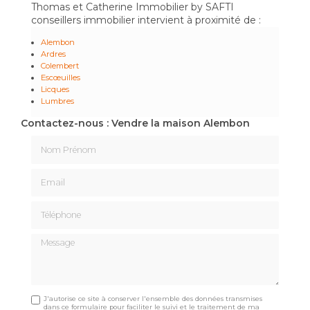
Thomas et Catherine Immobilier by SAFTI
conseillers immobilier intervient à proximité de :
Alembon
Ardres
Colembert
Escœuilles
Licques
Lumbres
Contactez-nous : Vendre la maison Alembon
Nom Prénom
Email
Téléphone
Message
J'autorise ce site à conserver l'ensemble des données transmises
dans ce formulaire pour faciliter le suivi et le traitement de ma