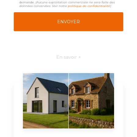
demande.
(Aucune exploitation commerciale ne sera faite des
données concervées. Voir notre
politique de confidentialité
)
En savoir +