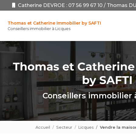
Aller
Catherine DEVROE :
07 56 99 67 10
/
Thomas DU
au
Navigation pr
contenu
principal
Thomas et Catherine Immobilier by SAFTI
Conseillers immobilier à Licques
Conseillers immobilier 
Accueil
Secteur
Licques
Vendre la maiso