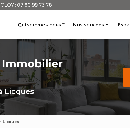
CLOY :
07 80 99 73 78
incipale
Qui sommes-nous ?
Nos services
Espac
Achat vente
Location
Conseil
Avis de valeur
Gestion locative
à Licques
n Licques