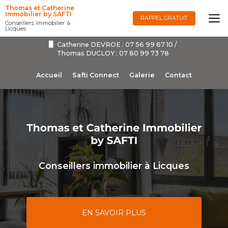
Aller
Thomas et Catherine
au
Immobilier by SAFTI
RAPPEL GRATUIT
Conseillers immobilier à
contenu
Licques
principal
Catherine DEVROE :
07 56 99 67 10
/
Thomas DUCLOY :
07 80 99 73 78
Navigation secondaire
Accueil
Safti Connect
Galerie
Contact
Conseillers immobilier à Licques
EN SAVOIR PLUS