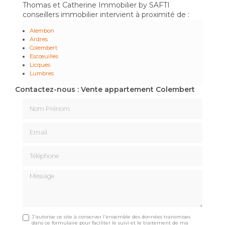
Thomas et Catherine Immobilier by SAFTI
conseillers immobilier intervient à proximité de :
Alembon
Ardres
Colembert
Escœuilles
Licques
Lumbres
Contactez-nous : Vente appartement Colembert
Nom Prénom
Email
Téléphone
Message
J'autorise ce site à conserver l'ensemble des données transmises
dans ce formulaire pour faciliter le suivi et le traitement de ma